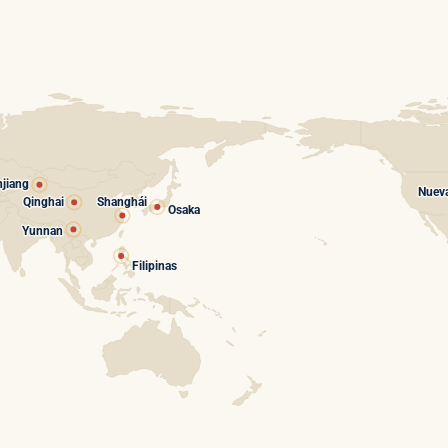
njiang
Nueva
Qinghai
Shanghái
Osaka
Yunnan
Filipinas