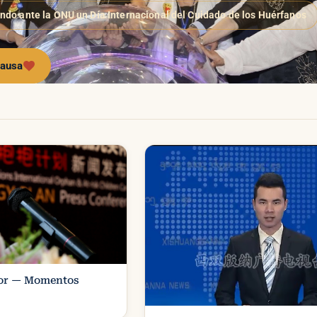
do ante la ONU un Día Internacional del Cuidado de los Huérfanos
causa
or — Momentos