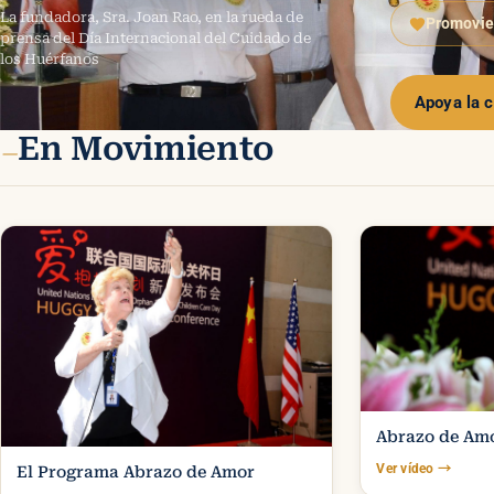
La fundadora, Sra. Joan Rao, en la rueda de
Promovien
prensa del Día Internacional del Cuidado de
los Huérfanos
Apoya la 
En Movimiento
—
Abrazo de Am
Ver vídeo
→
El Programa Abrazo de Amor