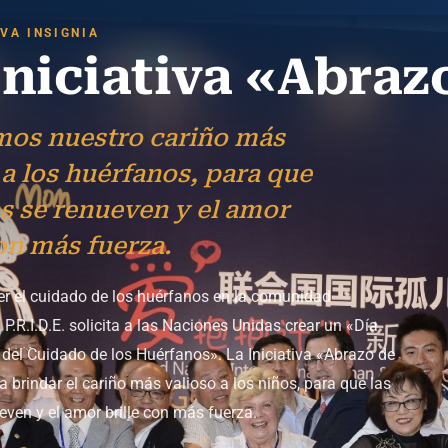
IVA INSIGNIA
Iniciativa «Abra
mos nuestro cariño más
 a los huérfanos, para que
as se renueven y el amor
con más fuerza.
r el cuidado de los huérfanos en la comunidad
, P.R.I.D.E. solicita a las Naciones Unidas crear un «Día
 del Cuidado de los Huérfanos». La Iniciativa «Abrazo de
a brindar el cariño más valioso a los niños, para que las
even y el amor brille con más fuerza.