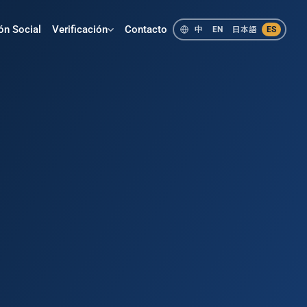
ón Social
Verificación
Contacto
中
EN
日本語
ES