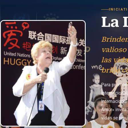
INICIAT
La 
Brinde
valioso
las vid
brille 
Para promove
internacional
Internacional
Amor» invita 
vidas se renu