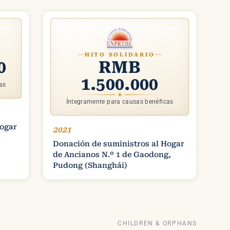
HITO SOLIDARIO
0
RMB
1.500.000
as
Íntegramente para causas benéficas
Hogar
2021
i
Donación de suministros al Hogar
de Ancianos N.º 1 de Gaodong,
Pudong (Shanghái)
CHILDREN & ORPHANS