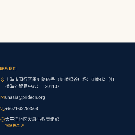
联系我们
上海市闵行区甬虹路69号（虹桥绿谷广场）G幢4楼（虹
桥海外贸易中心） · 201107
unasia@pridecn.org
+8621-33283568
太平洋地区发展与教育组织
扫码关注 ↗