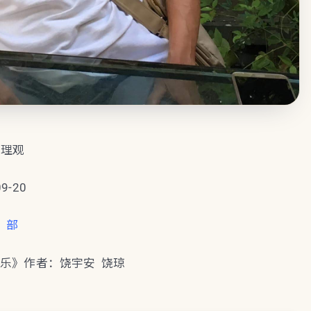
伦理观
09-20
 部
响乐》作者：饶宇安 饶琼