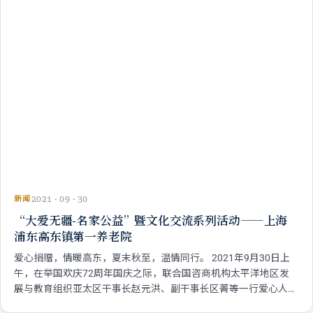
新闻
2021 · 09 · 30
“大爱无疆-名家公益”暨文化交流系列活动——上海
浦东高东镇第一养老院
爱心捐赠，情暖高东，夏末秋至，温情同行。 2021年9月30日上
午，在举国欢庆72周年国庆之际，联合国咨商机构太平洋地区发
展与教育组织亚太区干事长赵元洪、副干事长区菁等一行爱心人士
带着“爱心”来到了上海浦东新区高东镇第一养老院，受到了养老院
院长夏志红、党组书记殷莉菲、办公室主任陆继荣以及高东镇竞赛
村