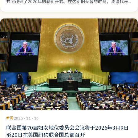
共同迎来了2026年的崭新开端。在这新旧交替的时刻，我谨代表
太平洋地区发展与教育组织，向亚太地区的所有成员国、向每一位
合作伙伴及为可持续发展辛勤奉献的人们，致以诚挚的问候与祝
福。
新闻
2025 · 11 · 10
联合国第70届妇女地位委员会会议将于2026年3月9日
至20日在美国纽约联合国总部召开