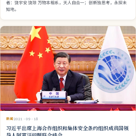
新闻
2021 · 09 · 20
全球伦理观
全球伦理观 2021-09-20 新 闻 部 《TWH看世界 新世界交响乐》作
者：饶宇安 饶琼 万物本相系，天人自合一；创新独思考，永探未
知地。