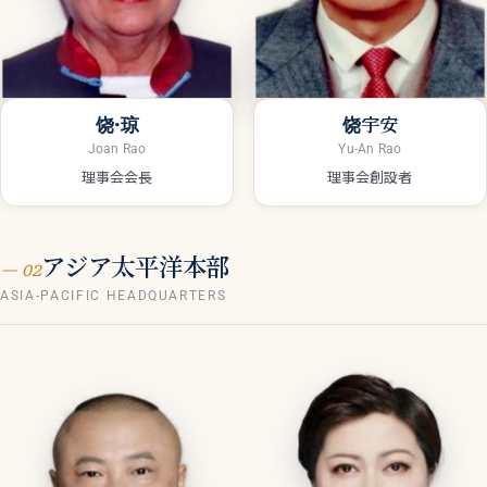
饶·琼
饶宇安
Joan Rao
Yu-An Rao
理事会会長
理事会創設者
アジア太平洋本部
— 02
ASIA-PACIFIC HEADQUARTERS