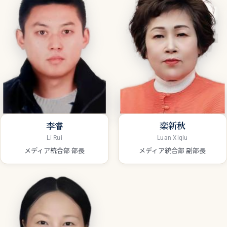
李睿
栾新秋
Li Rui
Luan Xiqiu
メディア統合部 部長
メディア統合部 副部長