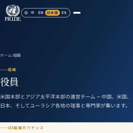
中
EN
日本語
ES
ホーム
/
組織
組織
役員
米国本部とアジア太平洋本部の運営チーム — 中国、米国、
日本、そしてユーラシア各地の理事と専門家が集います。
01
組織ガバナンス