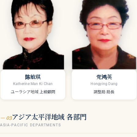
陈敏琪
党鸿英
Katherine Man Ki Chan
Hongying Dang
ユーラシア地域 上級顧問
調整局 局長
アジア太平洋地域 各部門
— 03
ASIA-PACIFIC DEPARTMENTS