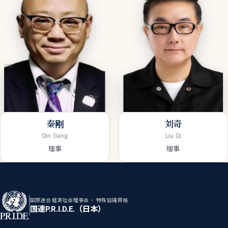
秦刚
刘奇
Qin Gang
Liu Qi
理事
理事
国際連合 経済社会理事会 ・ 特殊協議資格
国連P.R.I.D.E.（日本）