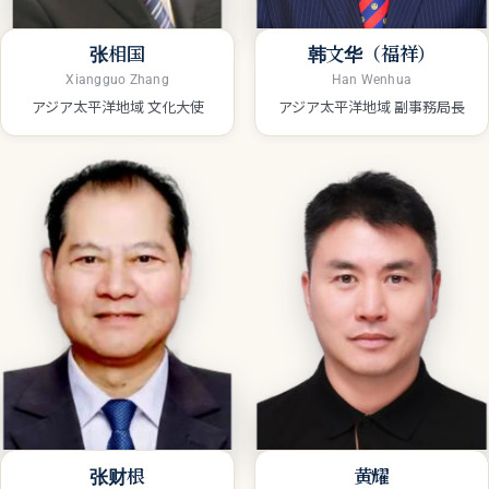
张相国
韩文华（福祥）
Xiangguo Zhang
Han Wenhua
アジア太平洋地域 文化大使
アジア太平洋地域 副事務局長
张财根
黄耀