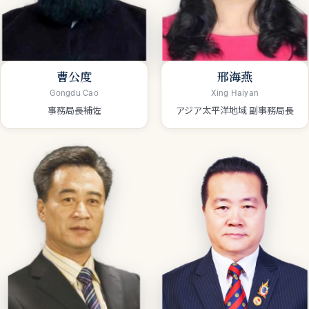
曹公度
邢海燕
Gongdu Cao
Xing Haiyan
事務局長補佐
アジア太平洋地域 副事務局長